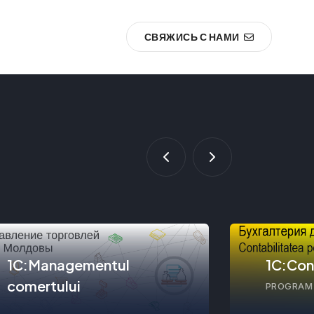
СВЯЖИСЬ С НАМИ
1C:Managementul
1C:Con
comertului
PROGRAM 
PROGRAM PENTRU EVIDIENTA
CONTABIL