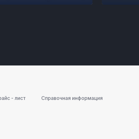
COMERTULUI, CRM, ANALIZA
VANZARILOR
райс - лист
Справочная информация